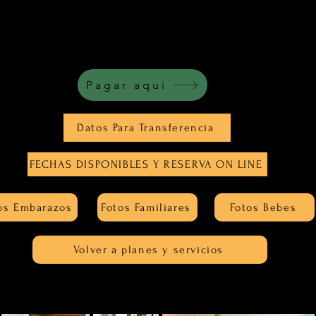
Pagar aqui
Datos Para Transferencia
FECHAS DISPONIBLES Y RESERVA ON LINE
os Embarazos
Fotos Familiares
Fotos Bebes
Volver a planes y servicios